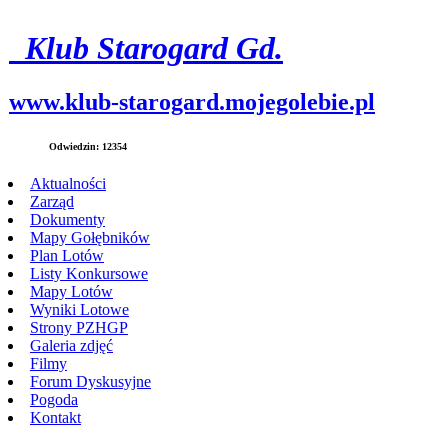
Klub Starogard Gd.
www.
klub-starogard
.mojegolebie.pl
Odwiedzin: 12354
Aktualności
Zarząd
Dokumenty
Mapy Gołębników
Plan Lotów
Listy Konkursowe
Mapy Lotów
Wyniki Lotowe
Strony PZHGP
Galeria zdjęć
Filmy
Forum Dyskusyjne
Pogoda
Kontakt