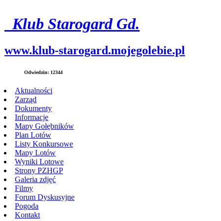
Klub Starogard Gd.
www.
klub-starogard
.mojegolebie.pl
Odwiedzin: 12344
Aktualności
Zarząd
Dokumenty
Informacje
Mapy Gołębników
Plan Lotów
Listy Konkursowe
Mapy Lotów
Wyniki Lotowe
Strony PZHGP
Galeria zdjęć
Filmy
Forum Dyskusyjne
Pogoda
Kontakt